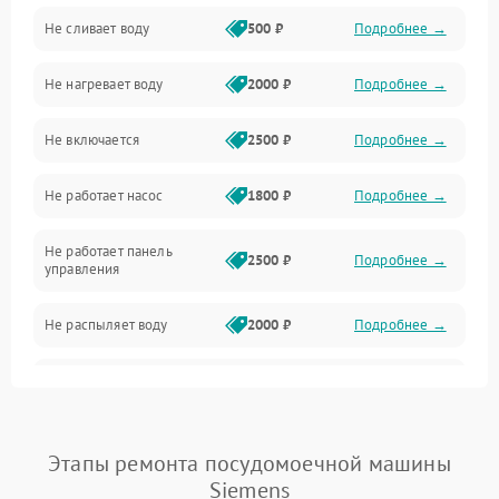
Не сливает воду
500 ₽
Подробнее →
Электропитание
Не нагревает воду
2000 ₽
Подробнее →
Датчики
Не включается
2500 ₽
Подробнее →
Нагрев
Не работает насос
1800 ₽
Подробнее →
Вода
Не работает панель
Гигиена
2500 ₽
Подробнее →
управления
Программное обеспечение
Не распыляет воду
2000 ₽
Подробнее →
Не запускается цикл
1800 ₽
Подробнее →
стирки
Проблемы с набором
Этапы ремонта посудомоечной машины
1800 ₽
Подробнее →
воды
Siemens