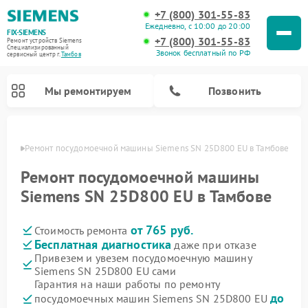
+7 (800) 301-55-83
Ежедневно, с 10:00 до 20:00
FIX-SIEMENS
+7 (800) 301-55-83
Ремонт устройств Siemens
Специализированный
Звонок бесплатный по РФ
cервисный центр г.
Тамбов
Мы ремонтируем
Позвонить
мбове
Ремонт посудомоечной машины Siemens SN 25D800 EU в Тамбове
Ремонт посудомоечной машины
Siemens SN 25D800 EU в Тамбове
от 765 руб.
Стоимость ремонта
Бесплатная диагностика
даже при отказе
Привезем и увезем посудомоечную машину
Siemens SN 25D800 EU сами
Ремонт стиральных машин Siemens
Ремонт варочных панелей Siemens
Ремонт микроволновых печей Siemens
Ремонт холодильных камер Siemens
Ремонт морозильных камер Siemens
Ремонт холодильников Siemens
Ремонт водонагревателей Siemens
Ремонт духовых шкафов Siemens
Ремонт парогенераторов Siemens
Гарантия на наши работы по ремонту
до
посудомоечных машин Siemens SN 25D800 EU