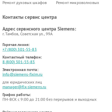
Ремонт духовых шкафов
Ремонт микроволновых
Siemens
печей Siemens
Ремонт парогенераторов
Ремонт холодильных камер
Контакты сервис центра
Siemens
Siemens
Ремонт сервоприводов
Ремонт морозильных камер
Адрес сервисного центра Siemens:
Siemens
Siemens
г. Тамбов, Советская ул., 99А
Горячая линия:
+7 (800) 301-55-83
Контактный телефон:
8 (800) 301-55-83
Электронная почта:
info@siemens-fixim.ru
для юридических лиц
manager@fix-siemens.ru
График работы:
ПН-ВСК с 9:00 до 21:00 без перерывов и выходных
Рейтинг сервисного центра