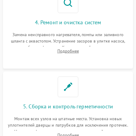
4. Ремонт и очистка систем
Замена неисправного нагревателя, помпы или заливного
шланга с аквастопом. Устранение засоров в улитке насоса,
патрубках и фильтрах. Компонентный ремонт платы
Подробнее
управления, восстановление поврежденной проводки.
5. Сборка и контроль герметичности
Монтаж всех узлов на штатные места. Установка новых
уплотнителей дверцы и патрубков для исключения протечек.
Надежная фиксация хомутов гидравлической системы,
Подробнее