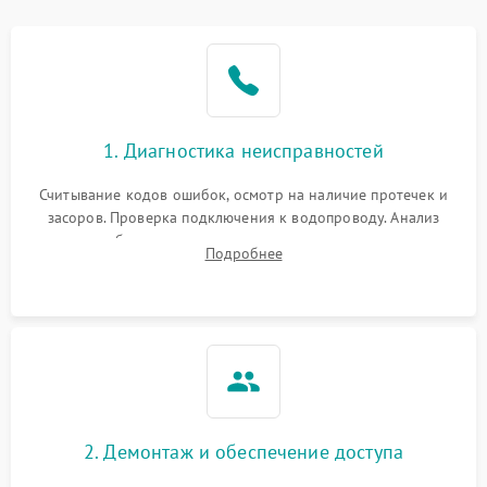
Не работает сушилка
2100 ₽
Подробнее →
Сбои в работе таймера
1700 ₽
Подробнее →
Проблемы с
2100 ₽
Подробнее →
1. Диагностика неисправностей
циркуляционным насосом
Считывание кодов ошибок, осмотр на наличие протечек и
засоров. Проверка подключения к водопроводу. Анализ
жалоб на отсутствие слива, нагрева, вращения
Подробнее
разбрызгивателей или срабатывание системы защиты
аквастоп.
2. Демонтаж и обеспечение доступа