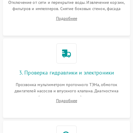
Отключение от сети и перекрытие воды. Извлечение корзин,
фильтров и импеллеров. Снятие боковых стенок, фасада
дверцы или нижнего поддона для прямого доступа к
Подробнее
циркуляционному насосу, ТЭНу и сливной помпе.
3. Проверка гидравлики и электроники
Прозвонка мультиметром проточного ТЭНа, обмоток
двигателей насосов и впускного клапана. Диагностика
прессостата (датчика уровня воды), датчика мутности,
Подробнее
концевика дверцы и электронного модуля управления.