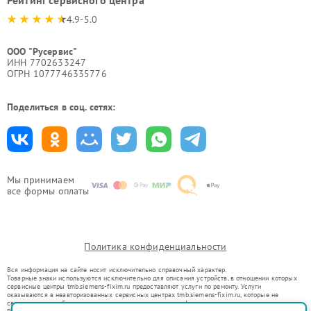
4.9-5.0
ООО "Русервис"
ИНН 7702633247
ОГРН 1077746335776
Поделиться в соц. сетях:
Мы принимаем
все формы оплаты
Политика конфиденциальности
Вся информация на сайте носит исключительно справочный характер.
Товарные знаки используются исключительно для описания устройств, в отношении которых
сервисные центры tmb.siemens-fixim.ru предоставляют услуги по ремонту. Услуги
оказываются в неавторизованных сервисных центрах tmb.siemens-fixim.ru, которые не
связаны с правообладателями товарных знаков или их официальными представителями.