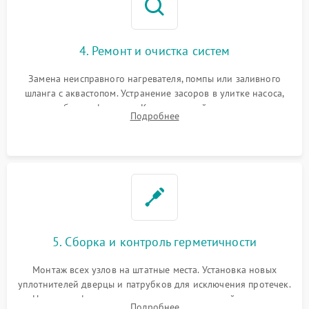
4. Ремонт и очистка систем
Замена неисправного нагревателя, помпы или заливного
шланга с аквастопом. Устранение засоров в улитке насоса,
патрубках и фильтрах. Компонентный ремонт платы
Подробнее
управления, восстановление поврежденной проводки.
5. Сборка и контроль герметичности
Монтаж всех узлов на штатные места. Установка новых
уплотнителей дверцы и патрубков для исключения протечек.
Надежная фиксация хомутов гидравлической системы,
Подробнее