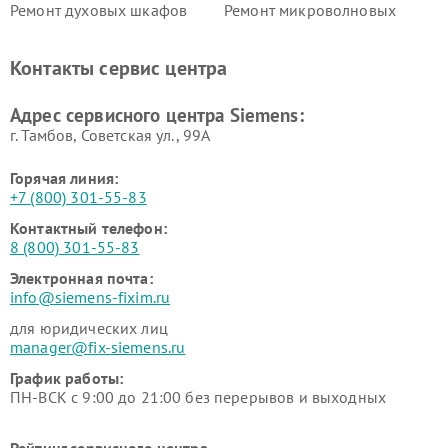
Ремонт духовых шкафов
Ремонт микроволновых
Siemens
печей Siemens
Ремонт парогенераторов
Ремонт холодильных камер
Контакты сервис центра
Siemens
Siemens
Ремонт сервоприводов
Ремонт морозильных камер
Адрес сервисного центра Siemens:
Siemens
Siemens
г. Тамбов, Советская ул., 99А
Горячая линия:
+7 (800) 301-55-83
Контактный телефон:
8 (800) 301-55-83
Электронная почта:
info@siemens-fixim.ru
для юридических лиц
manager@fix-siemens.ru
График работы:
ПН-ВСК с 9:00 до 21:00 без перерывов и выходных
Рейтинг сервисного центра