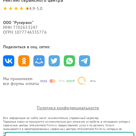
4.9-5.0
ООО "Русервис"
ИНН 7702633247
ОГРН 1077746335776
Поделиться в соц. сетях:
Мы принимаем
все формы оплаты
Политика конфиденциальности
Вся информация на сайте носит исключительно справочный характер.
Товарные знаки используются исключительно для описания устройств, в отношении которых
сервисные центры tmb.siemens-fixim.ru предоставляют услуги по ремонту. Услуги
оказываются в неавторизованных сервисных центрах tmb.siemens-fixim.ru, которые не
связаны с правообладателями товарных знаков или их официальными представителями.