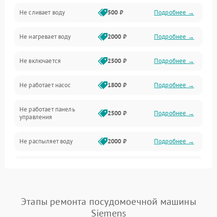
Не сливает воду
500 ₽
Подробнее →
Электропитание
Не нагревает воду
2000 ₽
Подробнее →
Датчики
Не включается
2500 ₽
Подробнее →
Нагрев
Не работает насос
1800 ₽
Подробнее →
Вода
Не работает панель
Гигиена
2500 ₽
Подробнее →
управления
Программное обеспечение
Не распыляет воду
2000 ₽
Подробнее →
Не запускается цикл
1800 ₽
Подробнее →
стирки
Проблемы с набором
Этапы ремонта посудомоечной машины
1800 ₽
Подробнее →
воды
Siemens