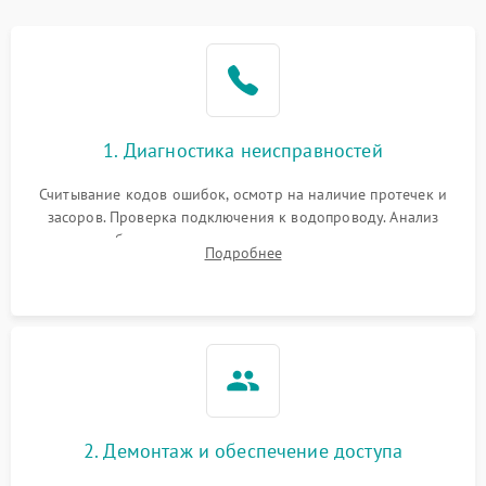
Не работает сушилка
2100 ₽
Подробнее →
Сбои в работе таймера
1700 ₽
Подробнее →
Проблемы с
2100 ₽
Подробнее →
1. Диагностика неисправностей
циркуляционным насосом
Считывание кодов ошибок, осмотр на наличие протечек и
засоров. Проверка подключения к водопроводу. Анализ
жалоб на отсутствие слива, нагрева, вращения
Подробнее
разбрызгивателей или срабатывание системы защиты
аквастоп.
2. Демонтаж и обеспечение доступа