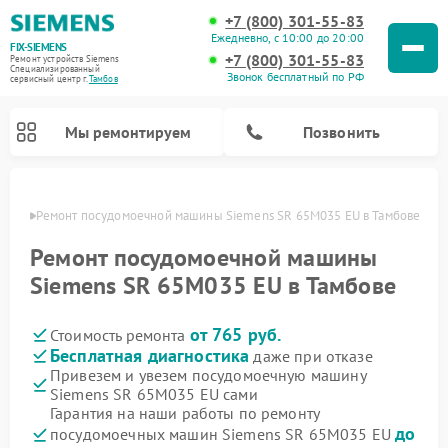
+7 (800) 301-55-83
Ежедневно, с 10:00 до 20:00
FIX-SIEMENS
+7 (800) 301-55-83
Ремонт устройств Siemens
Специализированный
Звонок бесплатный по РФ
cервисный центр г.
Тамбов
Мы ремонтируем
Позвонить
мбове
Ремонт посудомоечной машины Siemens SR 65M035 EU в Тамбове
Ремонт посудомоечной машины
Siemens SR 65M035 EU в Тамбове
от 765 руб.
Стоимость ремонта
Бесплатная диагностика
даже при отказе
Привезем и увезем посудомоечную машину
Siemens SR 65M035 EU сами
Ремонт стиральных машин Siemens
Ремонт варочных панелей Siemens
Ремонт микроволновых печей Siemens
Ремонт холодильных камер Siemens
Ремонт морозильных камер Siemens
Ремонт холодильников Siemens
Ремонт водонагревателей Siemens
Ремонт духовых шкафов Siemens
Ремонт парогенераторов Siemens
Гарантия на наши работы по ремонту
до
посудомоечных машин Siemens SR 65M035 EU