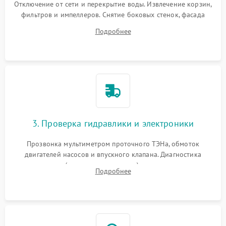
Отключение от сети и перекрытие воды. Извлечение корзин,
фильтров и импеллеров. Снятие боковых стенок, фасада
дверцы или нижнего поддона для прямого доступа к
Подробнее
циркуляционному насосу, ТЭНу и сливной помпе.
3. Проверка гидравлики и электроники
Прозвонка мультиметром проточного ТЭНа, обмоток
двигателей насосов и впускного клапана. Диагностика
прессостата (датчика уровня воды), датчика мутности,
Подробнее
концевика дверцы и электронного модуля управления.