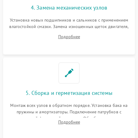
4. Замена механических узлов
Установка новых подшипников и сальников с применением
влагостойкой смазки. Замена изношенных щеток двигателя,
порванного ремня привода, неисправного сливного насоса
Подробнее
или поврежденной резиновой манжеты.
5. Сборка и герметизация системы
Монтаж всех узлов в обратном порядке. Установка бака на
пружины и амортизаторы. Подключение патрубков с
надежной фиксацией хомутами. Обработка стыков
Подробнее
герметиком для предотвращения возможных протечек воды.