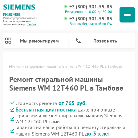
+7 (800) 301-55-83
Ежедневно, с 10:00 до 20:00
FIX-SIEMENS
+7 (800) 301-55-83
Ремонт устройств Siemens
Специализированный
Звонок бесплатный по РФ
cервисный центр г.
Тамбов
Мы ремонтируем
Позвонить
мбове
Ремонт стиральной машины Siemens WM 12T460 PL в Тамбове
Ремонт стиральной машины
Siemens WM 12T460 PL в Тамбове
от 765 руб.
Стоимость ремонта
Бесплатная диагностика
даже при отказе
Привезем и увезем стиральную машину Siemens
WM 12T460 PL сами
Ремонт посудомоечных машин Siemens
Ремонт варочных панелей Siemens
Ремонт микроволновых печей Siemens
Ремонт холодильных камер Siemens
Ремонт морозильных камер Siemens
Ремонт холодильников Siemens
Ремонт водонагревателей Siemens
Ремонт духовых шкафов Siemens
Ремонт парогенераторов Siemens
Гарантия на наши работы по ремонту стиральных
до 3-х лет
машин Siemens WM 12T460 PL