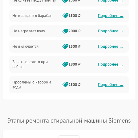
Не сливает воду (помпа)
2500 ₽
Подробнее →
Водоснабжение
Не вращается барабан
1500 ₽
Подробнее →
Слив
Не нагревает воду
2000 ₽
Подробнее →
Программное обеспечение
Не включается
1500 ₽
Подробнее →
Запах горелого при
1800 ₽
Подробнее →
работе
Проблемы с набором
2500 ₽
Подробнее →
воды
Замена ТЭНа
2200 ₽
Подробнее →
Замена платы управления
2200 ₽
Подробнее →
Этапы ремонта стиральной машины Siemens