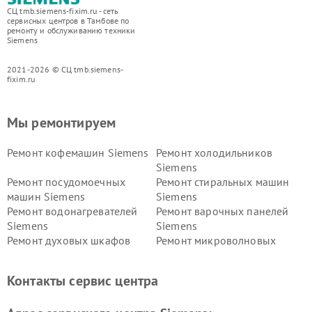
СЦ tmb.siemens-fixim.ru - сеть
сервисных центров в Тамбове по
ремонту и обслуживанию техники
Siemens
2021-2026 © СЦ tmb.siemens-
fixim.ru
Мы ремонтируем
Ремонт кофемашин Siemens
Ремонт холодильников
Siemens
Ремонт посудомоечных
Ремонт стиральных машин
машин Siemens
Siemens
Ремонт водонагревателей
Ремонт варочных панелей
Siemens
Siemens
Ремонт духовых шкафов
Ремонт микроволновых
Siemens
печей Siemens
Ремонт парогенераторов
Ремонт холодильных камер
Контакты сервис центра
Siemens
Siemens
Ремонт сервоприводов
Ремонт морозильных камер