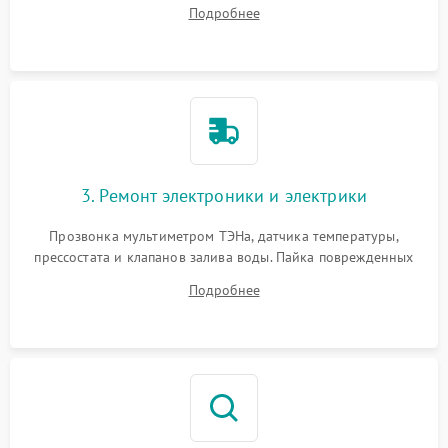
амортизаторов. Проверка подшипников барабана и
Подробнее
крестовины на износ, а манжеты люка на разрывы.
3. Ремонт электроники и электрики
Прозвонка мультиметром ТЭНа, датчика температуры,
прессостата и клапанов залива воды. Пайка поврежденных
дорожек или замена симисторов на плате управления.
Подробнее
Восстановление целостности проводки и контактов.