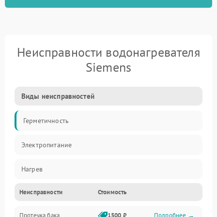
Неисправности водонагревателя
Siemens
Виды неисправностей
Герметичность
Электропитание
Нагрев
Неисправности
Стоимость
Датчики
Протечка бака
1500 ₽
Подробнее →