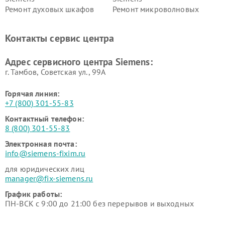
Ремонт духовых шкафов
Ремонт микроволновых
Siemens
печей Siemens
Ремонт парогенераторов
Ремонт холодильных камер
Контакты сервис центра
Siemens
Siemens
Ремонт сервоприводов
Ремонт морозильных камер
Адрес сервисного центра Siemens:
Siemens
Siemens
г. Тамбов, Советская ул., 99А
Горячая линия:
+7 (800) 301-55-83
Контактный телефон:
8 (800) 301-55-83
Электронная почта:
info@siemens-fixim.ru
для юридических лиц
manager@fix-siemens.ru
График работы:
ПН-ВСК с 9:00 до 21:00 без перерывов и выходных