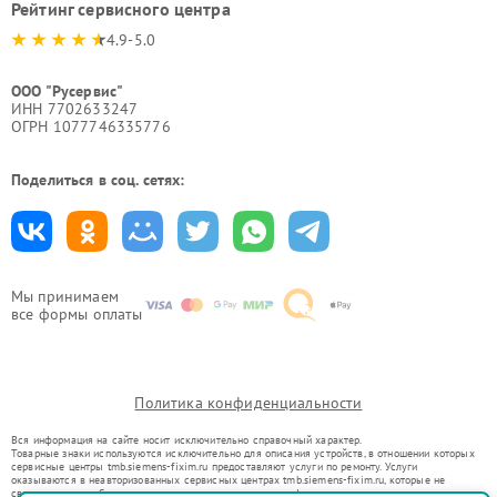
Рейтинг сервисного центра
4.9-5.0
ООО "Русервис"
ИНН 7702633247
ОГРН 1077746335776
Поделиться в соц. сетях:
Мы принимаем
все формы оплаты
Политика конфиденциальности
Вся информация на сайте носит исключительно справочный характер.
Товарные знаки используются исключительно для описания устройств, в отношении которых
сервисные центры tmb.siemens-fixim.ru предоставляют услуги по ремонту. Услуги
оказываются в неавторизованных сервисных центрах tmb.siemens-fixim.ru, которые не
связаны с правообладателями товарных знаков или их официальными представителями.