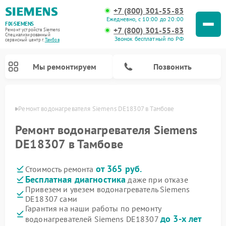
+7 (800) 301-55-83
Ежедневно, с 10:00 до 20:00
FIX-SIEMENS
+7 (800) 301-55-83
Ремонт устройств Siemens
Специализированный
Звонок бесплатный по РФ
cервисный центр г.
Тамбов
Мы ремонтируем
Позвонить
мбове
Ремонт водонагревателя Siemens DE18307 в Тамбове
Ремонт водонагревателя Siemens
DE18307 в Тамбове
от 365 руб.
Стоимость ремонта
Бесплатная диагностика
даже при отказе
Привезем и увезем водонагреватель Siemens
DE18307 сами
Ремонт посудомоечных машин Siemens
Ремонт варочных панелей Siemens
Ремонт микроволновых печей Siemens
Ремонт холодильных камер Siemens
Ремонт морозильных камер Siemens
Ремонт холодильников Siemens
Ремонт стиральных машин Siemens
Ремонт духовых шкафов Siemens
Ремонт парогенераторов Siemens
Гарантия на наши работы по ремонту
до 3-х лет
водонагревателей Siemens DE18307